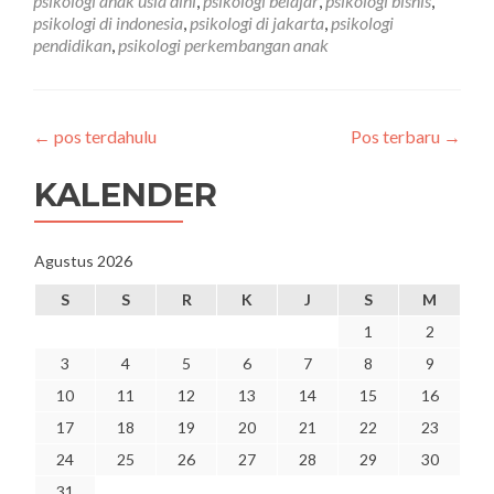
psikologi anak usia dini
,
psikologi belajar
,
psikologi bisnis
,
psikologi di indonesia
,
psikologi di jakarta
,
psikologi
pendidikan
,
psikologi perkembangan anak
←
pos terdahulu
Pos terbaru
→
KALENDER
Agustus 2026
S
S
R
K
J
S
M
1
2
3
4
5
6
7
8
9
10
11
12
13
14
15
16
17
18
19
20
21
22
23
24
25
26
27
28
29
30
31