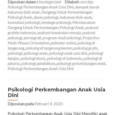
Dongeng
Diposkan dalam
Uncategorized
Dilabeli
cara tips
Untuk
Psikologi Perkembangan Anak Usia Dini
,
dampak buruk
Perkembang
hukuman fisik anak
,
Dongeng Untuk Perkembangan
Psikologi
Psikologi Anak
,
dunia psikologi
,
hukuman fisik anak
,
Anak
konsultasi psikologi
,
lembaga psikologi
,
Membacakan
Dongeng Untuk Perkembangan Psikologi Anak
,
podcast
grahita indonesia
,
podcast kenakalan remaja
,
podcast
psikologi
,
pornografi
,
program studi psikologi
,
Projective
Multi-Phases Orientation
,
psikiater online
,
psikolog di
tangerang
,
psikolog di tangerang banten
,
psikolog gratis
,
psikologi
,
psikologi anak
,
psikologi anak usia dini
,
psikologi
belajar
,
psikologi bisnis
,
psikologi di indonesia
,
psikologi di
jakarta
,
psikologi pendidikan
,
psikologi perkembangan anak
,
Psikologi Perkembangan Anak Usia Dini
Psikologi Perkembangan Anak Usia
Dini
Diposkan pada
Februari 4, 2020
Psikologi Perkembangan Anak Usia Dini Memiliki anak