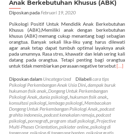
Anak Berkebutuhan Khusus (ABK)
Diposkan pada
Februari 19, 2020
Psikologi Positif Untuk Mendidik Anak Berkebutuhan
Khusus (ABK),Memiliki anak dengan berkebutuhan
khusus (ABK) memang cukup menantang bagi sebagian
orangtua. Banyak sekali lika-liku yang harus dilewati
agar anak tetap dapat tumbuh optimal layaknya anak
pada umumnya. Rasa stres, khawatir dan lelah sering kali
datang pada orangtua. Tetapi penting bagi orangtua
Selengk
untuk tidak membiarkan perasaan negative tersebut
[…]
tentangP
Positif
Diposkan dalam
Uncategorized
Dilabeli
cara tips
Untuk
Psikologi Perkembangan Anak Usia Dini
,
dampak buruk
Mendidi
hukuman fisik anak
,
Dongeng Untuk Perkembangan
Anak
Psikologi Anak
,
dunia psikologi
,
hukuman fisik anak
,
Berkebu
konsultasi psikologi
,
lembaga psikologi
,
Membacakan
Khusus
Dongeng Untuk Perkembangan Psikologi Anak
,
podcast
(ABK)
grahita indonesia
,
podcast kenakalan remaja
,
podcast
psikologi
,
pornografi
,
program studi psikologi
,
Projective
Multi-Phases Orientation
,
psikiater online
,
psikolog di
tangerang
,
psikolog di tangerang banten
,
psikolog gratis
,