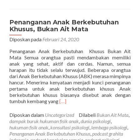
Penanganan Anak Berkebutuhan
Khusus, Bukan Ait Mata
Diposkan pada
Februari 24, 2020
Penanganan Anak Berkebutuhan Khusus Bukan Ait
Mata Semua orangtua pasti mendambakan memiliki
anak yang sehat, aktif dan cerdas. Namun, semua
harapan itu tidak selalu terwujud. Beberapa orangtua
dari Anak Berkebutuhan Khusus (ABK) merasa mimpinya
hancur. Menerima kenyataan menjadi kunci penanganan
pertama untuk anak berkebutuhan khusus Anak
berkebutuhan khusus biasanya disebut anak dengan
Selengkapnya
tumbuh kembang yang
[…]
tentangPenanganan
Anak
Diposkan dalam
Uncategorized
Dilabeli
Bukan Ait Mata
,
Berkebutuhan
dampak buruk hukuman fisik anak
,
dunia psikologi
,
Khusus,
hukuman fisik anak
,
konsultasi psikologi
,
lembaga psikologi
,
Bukan
Penanganan Anak Berkebutuhan Khusus
,
podcast grahita
Ait
indonesia
,
podcast kenakalan remaja
,
podcast psikologi
,