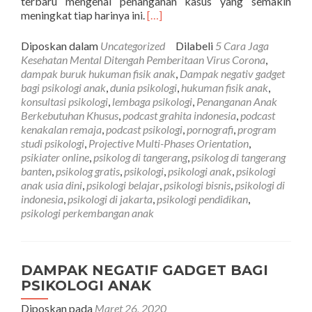
terbaru mengenai penanganan kasus yang semakin
Selengkapnya
meningkat tiap harinya ini.
[…]
tentang5
cara
Diposkan dalam
Uncategorized
Dilabeli
5 Cara Jaga
jaga
Kesehatan Mental Ditengah Pemberitaan Virus Corona
,
kesehatan
dampak buruk hukuman fisik anak
,
Dampak negativ gadget
mental
bagi psikologi anak
,
dunia psikologi
,
hukuman fisik anak
,
ditengah
konsultasi psikologi
,
lembaga psikologi
,
Penanganan Anak
pemberitaan
Berkebutuhan Khusus
,
podcast grahita indonesia
,
podcast
virus
kenakalan remaja
,
podcast psikologi
,
pornografi
,
program
corona
studi psikologi
,
Projective Multi-Phases Orientation
,
psikiater online
,
psikolog di tangerang
,
psikolog di tangerang
banten
,
psikolog gratis
,
psikologi
,
psikologi anak
,
psikologi
anak usia dini
,
psikologi belajar
,
psikologi bisnis
,
psikologi di
indonesia
,
psikologi di jakarta
,
psikologi pendidikan
,
psikologi perkembangan anak
DAMPAK NEGATIF GADGET BAGI
PSIKOLOGI ANAK
Diposkan pada
Maret 26, 2020