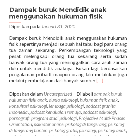
Dampak buruk Mendidik anak
menggunakan hukuman fisik
Diposkan pada
Januari 31, 2020
Dampak buruk Mendidik anak menggunakan hukuman
fisik sepertinya menjadi sebuah hal tabu bagi para orang
tua zaman sekarang. Perkembangan teknologi yang
pesat melengkapi orang tua sekarang serta sudah
banyak orang tua yang meninggalkan cara asuh zaman
dulu untuk mendidik anaknya. Bukan lagi berdasarkan
pengalaman pribadi maupun orang lain melainkan juga
Selengkapnya
melalui pembelajaran dari banyak sumber
[…]
tentangDampak
buruk
Diposkan dalam
Uncategorized
Dilabeli
dampak buruk
Mendidik
hukuman fisik anak
,
dunia psikologi
,
hukuman fisik anak
,
anak
konsultasi psikologi
,
lembaga psikologi
,
podcast grahita
menggunakan
indonesia
,
podcast kenakalan remaja
,
podcast psikologi
,
hukuman
pornografi
,
program studi psikologi
,
Projective Multi-Phases
fisik
Orientation
,
psikiater online
,
psikolog di tangerang
,
psikolog
di tangerang banten
,
psikolog gratis
,
psikologi
,
psikologi anak
,