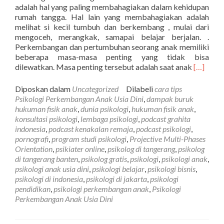
adalah hal yang paling membahagiakan dalam kehidupan
rumah tangga. Hal lain yang membahagiakan adalah
melihat si kecil tumbuh dan berkembang , mulai dari
mengoceh, merangkak, samapai belajar berjalan. .
Perkembangan dan pertumbuhan seorang anak memiliki
beberapa masa-masa penting yang tidak bisa
Selengk
dilewatkan. Masa penting tersebut adalah saat anak
[…]
tentangP
Perkemb
Diposkan dalam
Uncategorized
Dilabeli
cara tips
Anak
Psikologi Perkembangan Anak Usia Dini
,
dampak buruk
Usia
hukuman fisik anak
,
dunia psikologi
,
hukuman fisik anak
,
Dini
konsultasi psikologi
,
lembaga psikologi
,
podcast grahita
indonesia
,
podcast kenakalan remaja
,
podcast psikologi
,
pornografi
,
program studi psikologi
,
Projective Multi-Phases
Orientation
,
psikiater online
,
psikolog di tangerang
,
psikolog
di tangerang banten
,
psikolog gratis
,
psikologi
,
psikologi anak
,
psikologi anak usia dini
,
psikologi belajar
,
psikologi bisnis
,
psikologi di indonesia
,
psikologi di jakarta
,
psikologi
pendidikan
,
psikologi perkembangan anak
,
Psikologi
Perkembangan Anak Usia Dini