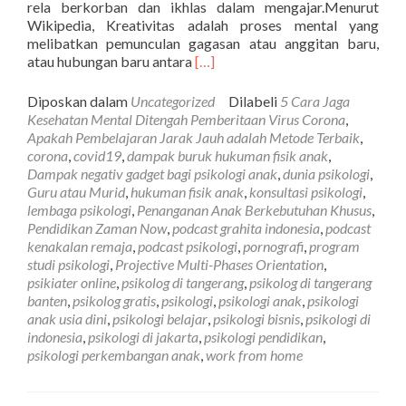
rela berkorban dan ikhlas dalam mengajar.Menurut
Wikipedia, Kreativitas adalah proses mental yang
melibatkan pemunculan gagasan atau anggitan baru,
Selengkapnya
atau hubungan baru antara
[…]
tentangTuntutan
Pendidikan
Diposkan dalam
Uncategorized
Dilabeli
5 Cara Jaga
Zaman
Kesehatan Mental Ditengah Pemberitaan Virus Corona
,
Now,
Apakah Pembelajaran Jarak Jauh adalah Metode Terbaik
,
Siapa
corona
,
covid19
,
dampak buruk hukuman fisik anak
,
yang
Dampak negativ gadget bagi psikologi anak
,
dunia psikologi
,
Harus
Guru atau Murid
,
hukuman fisik anak
,
konsultasi psikologi
,
Lebih
lembaga psikologi
,
Penanganan Anak Berkebutuhan Khusus
,
Kreativ
Pendidikan Zaman Now
,
podcast grahita indonesia
,
podcast
?
kenakalan remaja
,
podcast psikologi
,
pornografi
,
program
Guru
studi psikologi
,
Projective Multi-Phases Orientation
,
atau
psikiater online
,
psikolog di tangerang
,
psikolog di tangerang
Murid?
banten
,
psikolog gratis
,
psikologi
,
psikologi anak
,
psikologi
anak usia dini
,
psikologi belajar
,
psikologi bisnis
,
psikologi di
indonesia
,
psikologi di jakarta
,
psikologi pendidikan
,
psikologi perkembangan anak
,
work from home