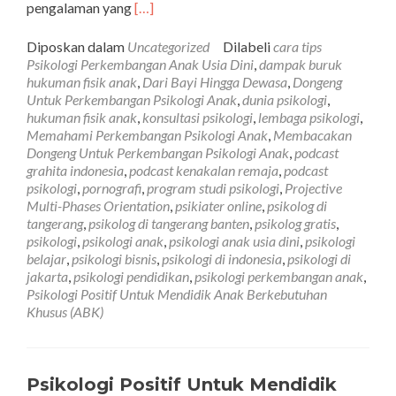
Selengkapnya
pengalaman yang
[…]
tentangMemahami
Perkembangan
Diposkan dalam
Uncategorized
Dilabeli
cara tips
Psikologi
Psikologi Perkembangan Anak Usia Dini
,
dampak buruk
Anak
hukuman fisik anak
,
Dari Bayi Hingga Dewasa
,
Dongeng
Dari
Untuk Perkembangan Psikologi Anak
,
dunia psikologi
,
Bayi
hukuman fisik anak
,
konsultasi psikologi
,
lembaga psikologi
,
Hingga
Memahami Perkembangan Psikologi Anak
,
Membacakan
Dewasa
Dongeng Untuk Perkembangan Psikologi Anak
,
podcast
grahita indonesia
,
podcast kenakalan remaja
,
podcast
psikologi
,
pornografi
,
program studi psikologi
,
Projective
Multi-Phases Orientation
,
psikiater online
,
psikolog di
tangerang
,
psikolog di tangerang banten
,
psikolog gratis
,
psikologi
,
psikologi anak
,
psikologi anak usia dini
,
psikologi
belajar
,
psikologi bisnis
,
psikologi di indonesia
,
psikologi di
jakarta
,
psikologi pendidikan
,
psikologi perkembangan anak
,
Psikologi Positif Untuk Mendidik Anak Berkebutuhan
Khusus (ABK)
Psikologi Positif Untuk Mendidik