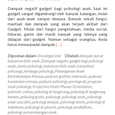
Dampak negatif gadget bagi psikologi anak, Saat ini
gadget sangat digandrungi oleh banyak kalangan, mulai
dari anak-anak sampai dewasa. Banyak sekali fungsi,
manfaat dan dampak yang akan terjadi akibat dari
Gadget. Mulai dari fungsi pengetahuan, media social,
hiburan, game dan masih banyak yang lainnya yang
didapat dari gadget. Namun sebagai orangtua, Anda
Selengkapnya
harus mewaspadai dampak
[…]
tentangDAMPAK
NEGATIF
Diposkan dalam
Uncategorized
Dilabeli
dampak buruk
GADGET
hukuman fisik anak
,
Dampak negativ gadget bagi psikologi
BAGI
anak
,
dunia psikologi
,
hukuman fisik anak
,
konsultasi
PSIKOLOGI
psikologi
,
lembaga psikologi
,
Penanganan Anak
ANAK
Berkebutuhan Khusus
,
podcast grahita indonesia
,
podcast
kenakalan remaja
,
podcast psikologi
,
pornografi
,
program
studi psikologi
,
Projective Multi-Phases Orientation
,
psikiater online
,
psikolog di tangerang
,
psikolog di tangerang
banten
,
psikolog gratis
,
psikologi
,
psikologi anak
,
psikologi
anak usia dini
,
psikologi belajar
,
psikologi bisnis
,
psikologi di
indonesia
,
psikologi di jakarta
,
psikologi pendidikan
,
psikologi perkembangan anak