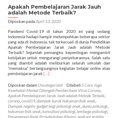
Apakah Pembelajaran Jarak Jauh
adalah Metode Terbaik?
Diposkan pada
April 13, 2020
Pandemi Covid-19 di tahun 2020 ini yang sedang
Indonesia hadapi hampir melumpuhkan beberapa sektor
yang ada di Indonesia, tak terkecuali di dunia Pendidikan
Apakah Pembelajaran Jarak Jauh adalah Metode
Terbaik? Sejumlah pemangku kepentingan mengambil
kebijakan untuk mengurangi penyebarannya. Salah satu
yang diambil adalah meliburkan seluruh sekolah dan
“memaksa” berlangsungnya kegiatan belajar online atau
Selengkapnya
pembelajaran jarak
[…]
tentangApakah
Pembelajaran
Diposkan dalam
Uncategorized
Dilabeli
5 Cara Jaga
Jarak
Kesehatan Mental Ditengah Pemberitaan Virus Corona
,
Jauh
Apakah Pembelajaran Jarak Jauh adalah Metode Terbaik
,
adalah
corona
,
covid19
,
dampak buruk hukuman fisik anak
,
Metode
Dampak negativ gadget bagi psikologi anak
,
dunia psikologi
,
Terbaik?
hukuman fisik anak
,
konsultasi psikologi
,
lembaga psikologi
,
Penanganan Anak Berkebutuhan Khusus
,
podcast grahita