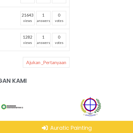
21643
1
0
views
answers
votes
1282
1
0
views
answers
votes
Ajukan _Pertanyaan
GAN KAMI
Auratic Painting