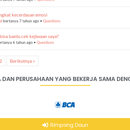
ngkat kecerdasan emosi
el
bertanya 7 tahun ago
•
Questions
isa bantu cek kejiwaan saya?
rtanya 6 tahun ago
•
Questions
2
Berikutnya »
 DAN PERUSAHAAN YANG BEKERJA SAMA DEN
Rimpang Daun