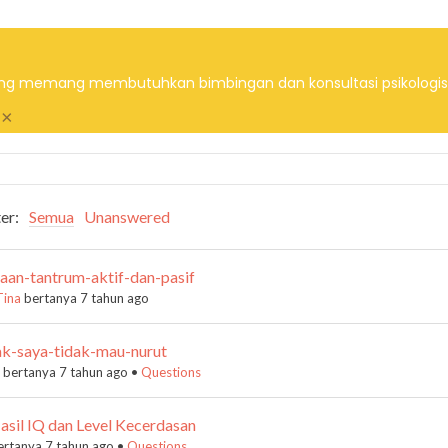
a yang memang membutuhkan bimbingan dan konsultasi psikologis
×
ter:
Semua
Unanswered
aan-tantrum-aktif-dan-pasif
Tina
bertanya 7 tahun ago
ak-saya-tidak-mau-nurut
bertanya 7 tahun ago
•
Questions
sil IQ dan Level Kecerdasan
rtanya 7 tahun ago
•
Questions