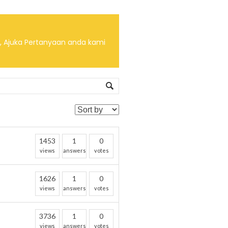
, Ajuka Pertanyaan anda kami
1453
1
0
views
answers
votes
1626
1
0
views
answers
votes
3736
1
0
views
answers
votes