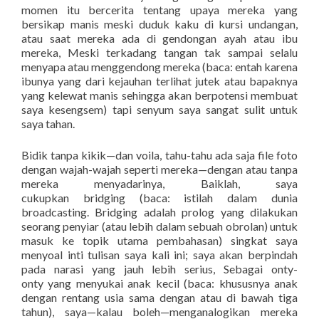
momen itu bercerita tentang upaya mereka yang
bersikap manis meski duduk kaku di kursi undangan,
atau saat mereka ada di gendongan ayah atau ibu
mereka, Meski terkadang tangan tak sampai selalu
menyapa atau menggendong mereka (baca: entah karena
ibunya yang dari kejauhan terlihat jutek atau bapaknya
yang kelewat manis sehingga akan berpotensi membuat
saya kesengsem) tapi senyum saya sangat sulit untuk
saya tahan.
Bidik tanpa kikik—dan voila, tahu-tahu ada saja file foto
dengan wajah-wajah seperti mereka—dengan atau tanpa
mereka menyadarinya, Baiklah, saya
cukupkan bridging (baca: istilah dalam dunia
broadcasting. Bridging adalah prolog yang dilakukan
seorang penyiar (atau lebih dalam sebuah obrolan) untuk
masuk ke topik utama pembahasan) singkat saya
menyoal inti tulisan saya kali ini; saya akan berpindah
pada narasi yang jauh lebih serius, Sebagai onty-
onty yang menyukai anak kecil (baca: khususnya anak
dengan rentang usia sama dengan atau di bawah tiga
tahun), saya—kalau boleh—menganalogikan mereka