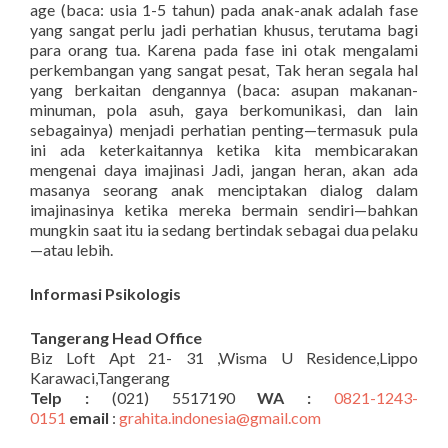
age (baca: usia 1-5 tahun) pada anak-anak adalah fase
yang sangat perlu jadi perhatian khusus, terutama bagi
para orang tua. Karena pada fase ini otak mengalami
perkembangan yang sangat pesat, Tak heran segala hal
yang berkaitan dengannya (baca: asupan makanan-
minuman, pola asuh, gaya berkomunikasi, dan lain
sebagainya) menjadi perhatian penting—termasuk pula
ini ada keterkaitannya ketika kita membicarakan
mengenai daya imajinasi Jadi, jangan heran, akan ada
masanya seorang anak menciptakan dialog dalam
imajinasinya ketika mereka bermain sendiri—bahkan
mungkin saat itu ia sedang bertindak sebagai dua pelaku
—atau lebih.
Informasi Psikologis
Tangerang Head Office
Biz Loft Apt 21- 31 ,Wisma U Residence,Lippo
Karawaci,Tangerang
Telp :
(021) 5517190
WA :
0821-1243-
0151
email
:
grahita.indonesia@gmail.com