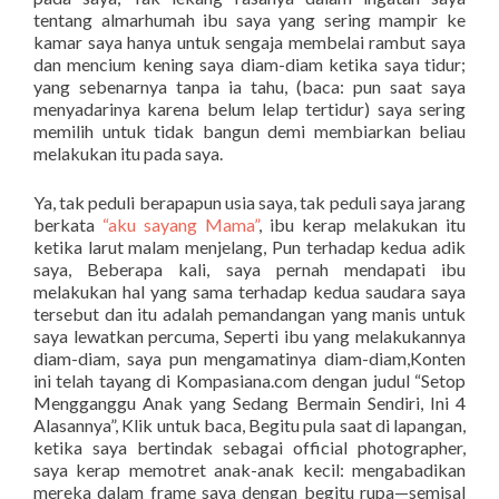
tentang almarhumah ibu saya yang sering mampir ke
kamar saya hanya untuk sengaja membelai rambut saya
dan mencium kening saya diam-diam ketika saya tidur;
yang sebenarnya tanpa ia tahu, (baca: pun saat saya
menyadarinya karena belum lelap tertidur) saya sering
memilih untuk tidak bangun demi membiarkan beliau
melakukan itu pada saya.
Ya, tak peduli berapapun usia saya, tak peduli saya jarang
berkata
“aku sayang Mama”
, ibu kerap melakukan itu
ketika larut malam menjelang, Pun terhadap kedua adik
saya, Beberapa kali, saya pernah mendapati ibu
melakukan hal yang sama terhadap kedua saudara saya
tersebut dan itu adalah pemandangan yang manis untuk
saya lewatkan percuma, Seperti ibu yang melakukannya
diam-diam, saya pun mengamatinya diam-diam,Konten
ini telah tayang di Kompasiana.com dengan judul “Setop
Mengganggu Anak yang Sedang Bermain Sendiri, Ini 4
Alasannya”, Klik untuk baca, Begitu pula saat di lapangan,
ketika saya bertindak sebagai official photographer,
saya kerap memotret anak-anak kecil: mengabadikan
mereka dalam frame saya dengan begitu rupa—semisal