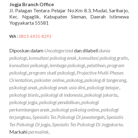
Jogja Branch Office
Jl. Palagan Tentara Pelajar No.Km 8.3, Mudal, Sariharjo,
Kec. Ngaglik, Kabupaten Sleman, Daerah Istimewa
Yogyakarta 55581
WA :
0813-6935-8292
Diposkan dalam
Uncategorized
dan dilabeli
dunia
psikologi
,
konsultasi psikolog anak
,
konsultasi psikolog gratis
,
konsultasi psikologi
,
lembaga psikologi
,
pelatihan
,
program
psikologi
,
program studi psikologi
,
Projective Multi-Phases
Orientation
,
psikiater online
,
psikolog
,
psikolog di tangerang
,
psikologi anak
,
psikologi anak usia dini
,
psikologi belajar
,
psikologi bisnis
,
psikologi di indonesia
,
psikologi jakarta
,
psikologi jogja
,
psikologi pendidikan
,
psikologi
perkembangan anak
,
psikologi psikolog online
,
psikologi
terjangkau
,
Spesialis Tes Psikologi Di jawatengah
,
Spesialis
Tes Psikologi Di jogja
,
Spesialis Tes Psikologi Di Jogjakarta
.
Markahi
permalink
.