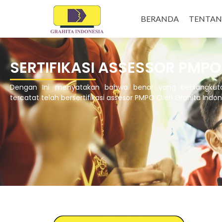
BERANDA
TENTA
SERTIFIKASI ASSESSOR PMPO
Dengan Ini menyatakan bahwa benar yang bersangkut
tercatat telah bersertifikasi assesor PMPO Oleh Grahita Indon