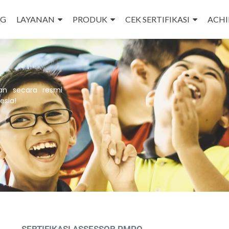
NG
LAYANAN
PRODUK
CEK SERTIFIKASI
ACH
an secara resmi
esia!