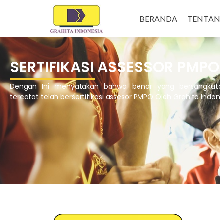
BERANDA
TENTA
SERTIFIKASI ASSESSOR PMPO
Dengan Ini menyatakan bahwa benar yang bersangkut
tercatat telah bersertifikasi assesor PMPO Oleh Grahita Indon