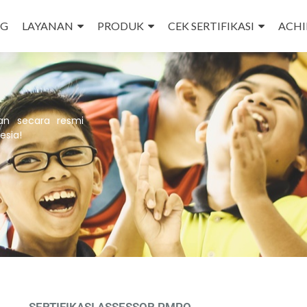
NG
LAYANAN
PRODUK
CEK SERTIFIKASI
ACH
an secara resmi
esia!